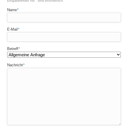
Eingabefelder mit * sind erforderlich.
Pflichtfeld
Name
*
Pflichtfeld
E-Mail
*
Pflichtfeld
Betreff
*
Pflichtfeld
Nachricht
*