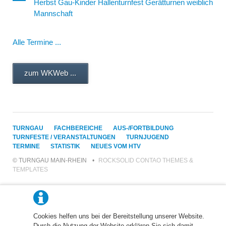
Herbst Gau-Kinder Hallenturnfest Gerätturnen weiblich
Mannschaft
Alle Termine ...
zum WKWeb ...
NAVIGATION
TURNGAU
FACHBEREICHE
AUS-/FORTBILDUNG
ÜBERSPRINGEN
TURNFESTE / VERANSTALTUNGEN
TURNJUGEND
TERMINE
STATISTIK
NEUES VOM HTV
© TURNGAU MAIN-RHEIN
ROCKSOLID CONTAO THEMES &
TEMPLATES
Cookies helfen uns bei der Bereitstellung unserer Website.
Durch die Nutzung der Website erklären Sie sich damit